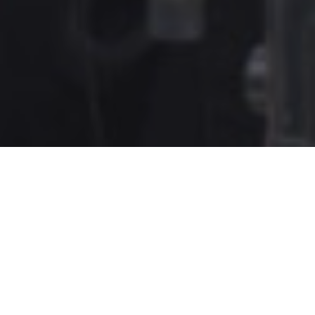
En la inauguración de una nueva sección para
nuestra revista, conversamos con la
guionista, directora y escritora argentina
Lucía Puenzo sobre la escritura de guion, las
adaptaciones de sus propias novelas como
Wakolda
y
El niño pez
, la importancia de tener
un buen equipo de trabajo para dirigir en cine
y un adelanto sobre la temática de su