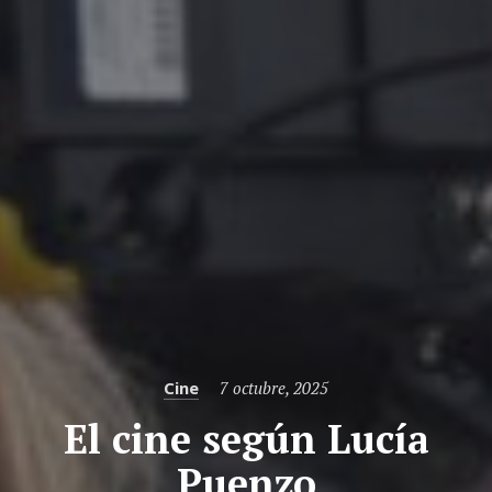
Categories
Posted
Cine
7 octubre, 2025
on
El cine según Lucía
Puenzo