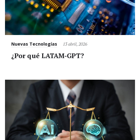
Category
Posted
Nuevas Tecnologías
13 abril, 2026
on
¿Por qué LATAM-GPT?