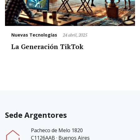
Category
Posted
Nuevas Tecnologías
24 abril, 2025
on
La Generación TikTok
Sede Argentores
Pacheco de Melo 1820
C1126AAB · Buenos Aires