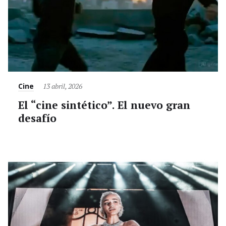
Category
Posted
Cine
13 abril, 2026
on
El “cine sintético”. El nuevo gran
desafío