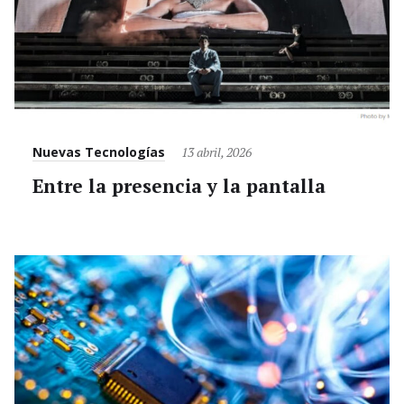
Category
Posted
Nuevas Tecnologías
13 abril, 2026
on
Entre la presencia y la pantalla