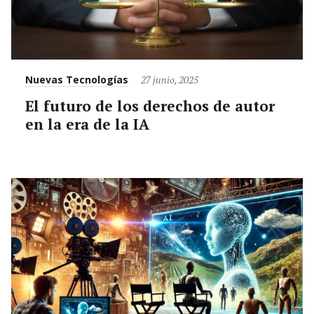
Category
Posted
Nuevas Tecnologías
27 junio, 2025
on
El futuro de los derechos de autor
en la era de la IA