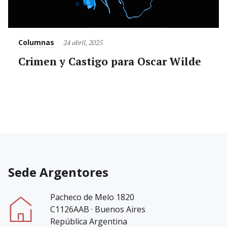
Category
Posted
Columnas
24 abril, 2025
on
Crimen y Castigo para Oscar Wilde
Sede Argentores
Pacheco de Melo 1820
C1126AAB · Buenos Aires
República Argentina