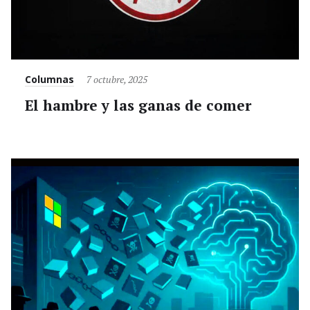
Category
Posted
Columnas
7 octubre, 2025
on
El hambre y las ganas de comer