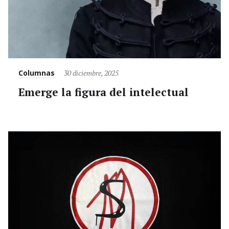
Category
Posted
Columnas
30 diciembre, 2025
on
Emerge la figura del intelectual