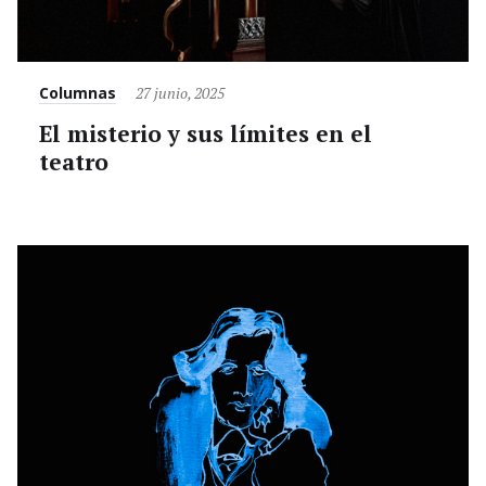
Category
Posted
Columnas
27 junio, 2025
on
El misterio y sus límites en el
teatro