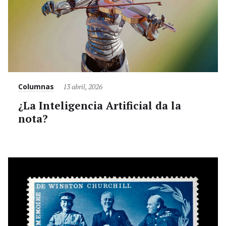
Category
Posted
Columnas
13 abril, 2026
on
¿La Inteligencia Artificial da la
nota?