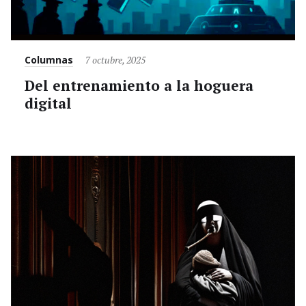
Category
Posted
Columnas
7 octubre, 2025
on
Del entrenamiento a la hoguera
digital